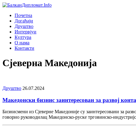
Почетна
Догађаjи
Друштво
Интервjуи
Култура
О нама
Контакти
Сјеверна Македонија
Друштво
26.07.2024
Македонски бизнис заинтересован за развој конта
Бизнисмени из Сјеверне Македоније су заинтересовани за разво
говорио руководилац Македонско-руске трговинско-индустријск