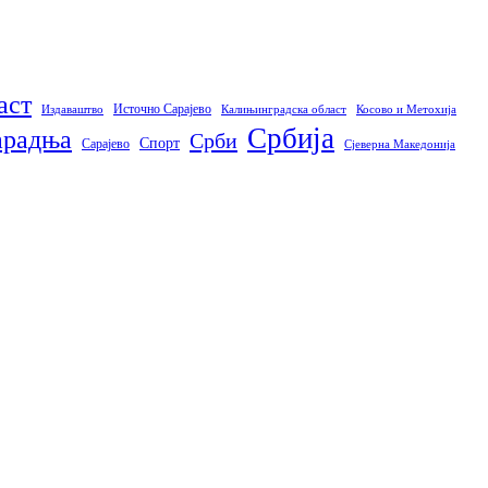
аст
Источно Сарајево
Издаваштво
Калињинградска област
Косово и Метохија
Србија
арадња
Срби
Спорт
Сарајево
Сјеверна Македонија