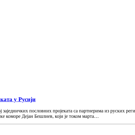
ката у Русији
ј заједничких пословних пројеката са партнерима из руских реги
е коморе Дејан Бешлиев, који је током марта…