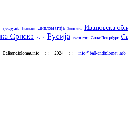
Ивановска обл
Дипломатија
Бјелорусија
Видовдан
Економија
Русија
ка Српска
С
Руси
Санкт Петербург
Руски језик
Balkandiplomat.info ::: 2024 :::
info@balkandiplomat.info