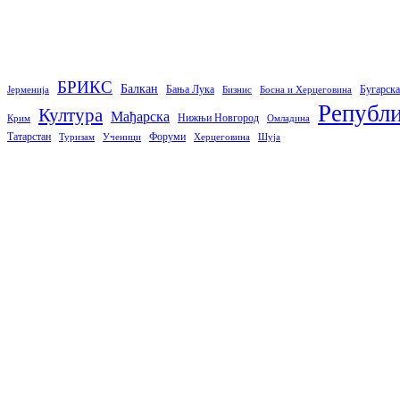
БРИКС
Балкан
Бања Лука
Бугарска
Јерменија
Бизнис
Босна и Херцеговина
Републи
Култура
Мађарска
Нижњи Новгород
Крим
Омладина
Татарстан
Форуми
Туризам
Ученици
Херцеговина
Шуја