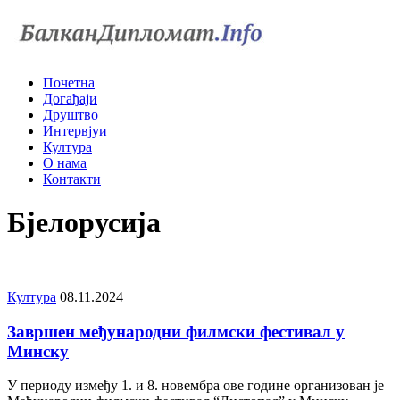
Почетна
Догађаjи
Друштво
Интервjуи
Култура
О нама
Контакти
Бјелорусија
Култура
08.11.2024
Завршен међународни филмски фестивал у
Минску
У периоду између 1. и 8. новембра ове године организован је