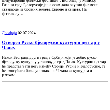
Међународни филмски фестивал “Листопад” у Минску.
Главни град Бјелорусије је на осам дана окупио филмске
ствараоце из бројних земаља Европе и свијета. На
фестивалу…
Догађаjи
02.07.2024
Отворен Руско-бјелоруски културни центар у
Чачку
Након Београда други град у Србији који је добио руско-
бјелоруску културну установу је град Чачак. Културни центар
ће представљати везу између Србије, Русије и Бјелорусије, те
ће омогућити боље упознавање Чачана са културом и
језиком…