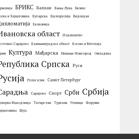
БРИКС
Балкан
Бања Лука
ерменија
Бизнис
Бугарска
Бјелорусија
осна и Херцеговина
Видовдан
Дипломатија
Економија
Ивановска област
Издаваштво
сточно Сарајево
Калињинградска област
Косово и Метохија
Култура
Мађарска
Нижњи Новгород
рим
Омладина
Република Српска
Руси
Русија
Санкт Петербург
Руски језик
Србија
Сарадња
Срби
Спорт
Сарајево
Татарстан
Форуми
јеверна Македонија
Туризам
Ученици
ерцеговина
Шуја