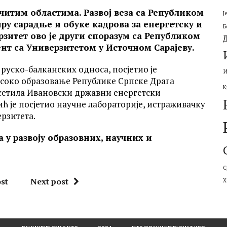
ичитим областима. Развој веза са Републиком
Ј
ру сарадње и обуке кадрова за енергетску и
Б
рзитет ово је други споразум са Републиком
нт са Универзитетом у Источном Сарајеву.
руско-балканских односа, посјетиo је
И
исоко образовање Републике Српске Драга
К
осетила Ивановски државни енергетски
ћ је посјетио научне лабораторије, истраживачку
рзитета.
 у развоју образовних, научних и
С
st
Next post
Х