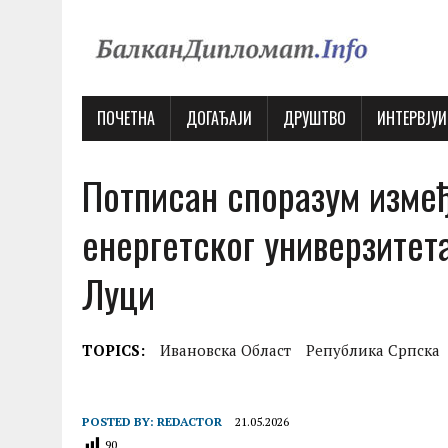
ПОЧЕТНА
ДОГАЂАJИ
ДРУШТВО
ИНТЕРВJУИ
Потписан споразум изме
енергетског универзитет
Луци
TOPICS:
Ивановска Област
Република Српска
POSTED BY:
REDACTOR
21.05.2026
90