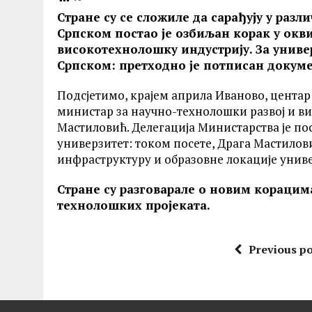
Стране су се сложиле да сарађују у разл
Српском постао је озбиљан корак у окви
високотехнолошку индустрију. За униве
Српском: претходно је потписан докуме
Подсјетимо, крајем априла Иваново, центар 
министар за научно-технолошки развој и в
Мастиловић. Делегација Министарства је п
универзитет: током посете, Драга Мастилови
инфраструктуру и образовне локације униве
Стране су разговарале о новим корацима
технолошких пројеката.
Previous po