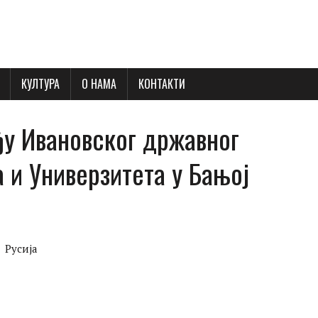
КУЛТУРА
О НАМА
КОНТАКТИ
ђу Ивановског државног
а и Универзитета у Бањој
Русија