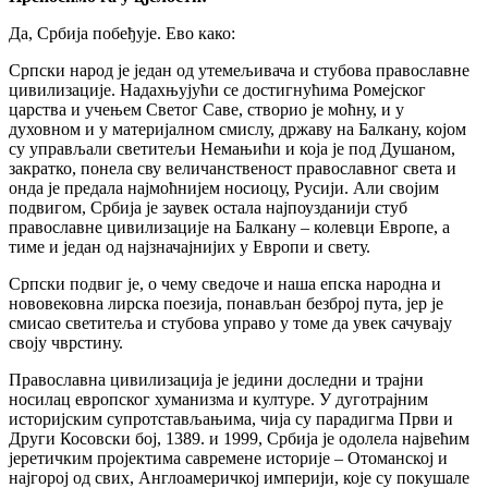
Да, Србија побеђује. Ево како:
Српски народ је један од утемељивача и стубова православне
цивилизације. Надахњујући се достигнућима Ромејског
царства и учењем Светог Саве, створио је моћну, и у
духовном и у материјалном смислу, државу на Балкану, којом
су управљали светитељи Немањићи и која је под Душаном,
закратко, понела сву величанственост православног света и
онда је предала најмоћнијем носиоцу, Русији. Али својим
подвигом, Србија је заувек остала најпоузданији стуб
православне цивилизације на Балкану – колевци Европе, а
тиме и један од најзначајнијих у Европи и свету.
Српски подвиг је, о чему сведоче и наша епска народна и
нововековна лирска поезија, понављан безброј пута, јер је
смисао светитеља и стубова управо у томе да увек сачувају
своју чврстину.
Православна цивилизација је једини доследни и трајни
носилац европског хуманизма и културе. У дуготрајним
историјским супротстављањима, чија су парадигма Први и
Други Косовски бој, 1389. и 1999, Србија је одолела највећим
јеретичким пројектима савремене историје – Отоманској и
најгорој од свих, Англоамеричкој империји, које су покушале