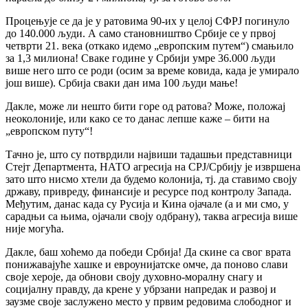
Процењује се да је у ратовима 90-их у целој СФРЈ погинуло
до 140.000 људи. А само становништво Србије се у првој
четврти 21. века (откако идемо „европским путем“) смањило
за 1,3 милиона! Сваке године у Србији умре 36.000 људи
више него што се роди (осим за време ковида, када је умирало
још више). Србија сваки дан има 100 људи мање!
Дакле, може ли нешто бити горе од ратова? Може, положај
неоколоније, или како се то данас лепше каже – бити на
„европском путу“!
Тачно је, што су потврдили највиши тадашњи представници
Стејт Департмента, НАТО агресија на СРЈ/Србију је извршена
зато што нисмо хтели да будемо колонија, тј. да ставимо своју
државу, привреду, финансије и ресурсе под контролу Запада.
Међутим, данас када су Русија и Кина ојачале (а и ми смо, у
сарадњи са њима, ојачали своју одбрану), таква агресија више
није могућа.
Дакле, баш хоћемо да победи Србија! Да скине са свог врата
понижавајуће хашке и евроунијатске омче, да поново слави
своје хероје, да обнови своју духовно-моралну снагу и
социјалну правду, да крене у убрзани напредак и развој и
заузме своје заслужено место у првим редовима слободног и