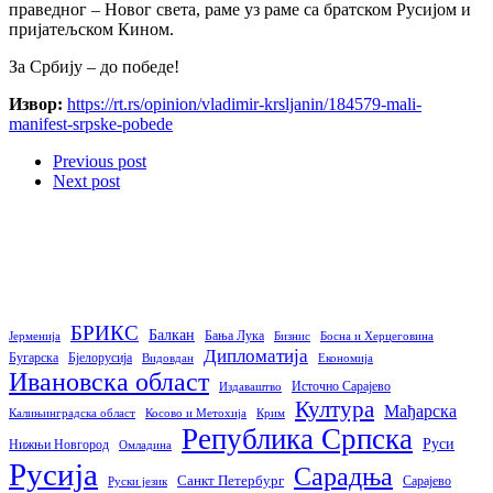
праведног – Новог света, раме уз раме са братском Русијом и
пријатељском Кином.
За Србију – до победе!
Извор:
https://rt.rs/opinion/vladimir-krsljanin/184579-mali-
manifest-srpske-pobede
Previous post
Next post
БРИКС
Балкан
Бања Лука
Јерменија
Бизнис
Босна и Херцеговина
Дипломатија
Бугарска
Бјелорусија
Видовдан
Економија
Ивановска област
Источно Сарајево
Издаваштво
Култура
Мађарска
Калињинградска област
Косово и Метохија
Крим
Република Српска
Руси
Нижњи Новгород
Омладина
Русија
Сарадња
Санкт Петербург
Сарајево
Руски језик