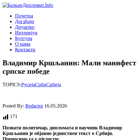
Почетна
Догађаjи
Друштво
Интервjуи
Култура
О нама
Контакти
Владимир Кршљанин: Мали манифест
српске победе
TOPICS:
Русија
Срби
Србија
Posted By:
Redactor
16.05.2026
171
Познати политичар, дипломата и научник Владимир
Кршљанин је објавио јединствен текст о Србији.
Преносимо га у цјелости: