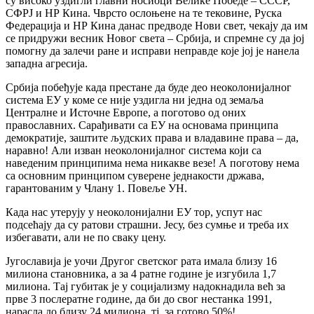
су високо уздигли главни носиоци Велике Победе – СССР,
СФРЈ и НР Кина. Чврсто ослоњене на те тековине, Руска
Федерација и НР Кина данас предводе Нови свет, чекају да им
се придружи весник Новог света – Србија, и спремне су да јој
помогну да залечи ране и исправи неправде које јој је нанела
западна агресија.
Србија побеђује када престане да буде део неоколонијалног
система ЕУ у коме се није уздигла ни једна од земаља
Централне и Источне Европе, а поготово од оних
православних. Сарађивати са ЕУ на основама принципа
демократије, заштите људских права и владавине права – да,
наравно! Али изван неоколонијалног система који са
наведеним принципима нема никакве везе! А поготову нема
са основним принципом суверене једнакости држава,
гарантованим у Члану 1. Повеље УН.
Када нас утерују у неоколонијални ЕУ тор, успут нас
подсећају да су ратови страшни. Јесу, без сумње и треба их
избегавати, али не по сваку цену.
Југославија је уочи Другог светског рата имала близу 16
милиона становника, а за 4 ратне године је изгубила 1,7
милиона. Тај губитак је у социјализму надокнадила већ за
прве 3 послератне године, да би до свог нестанка 1991,
нарасла до близу 24 милиона, тј. за готово 50%!