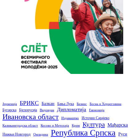
БРИКС
Балкан
Бања Лука
Јерменија
Бизнис
Босна и Херцеговина
Дипломатија
Бугарска
Бјелорусија
Видовдан
Економија
Ивановска област
Источно Сарајево
Издаваштво
Култура
Мађарска
Калињинградска област
Косово и Метохија
Крим
Република Српска
Руси
Нижњи Новгород
Омладина