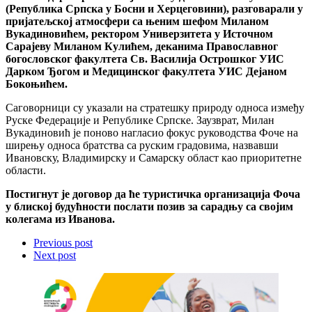
(Република Српска у Босни и Херцеговини), разговарали у
пријатељској атмосфери са њеним шефом Миланом
Вукадиновићем, ректором Универзитета у Источном
Сарајеву Миланом Кулићем, деканима Православног
богословског факултета Св. Василија Острошког У
ИС
Дарком
Ђогом и Медицинск
ог факултет
а У
ИС Дејаном
Боко
њићем.
Саговорници су указали на стратешку природу односа између
Руске Федерације и Републике Српске. Заузврат, Милан
Вукадиновић је поново нагласио фокус руководства Фоче на
ширењу односа братства са руским градовима, назвавши
Ивановску, Владимирску и Самарску област као приоритетне
области.
Постигнут је договор да ће туристичка организација Фоча
у блиској будућности послати позив за сарадњу са својим
колегама из Иванова.
Previous post
Next post