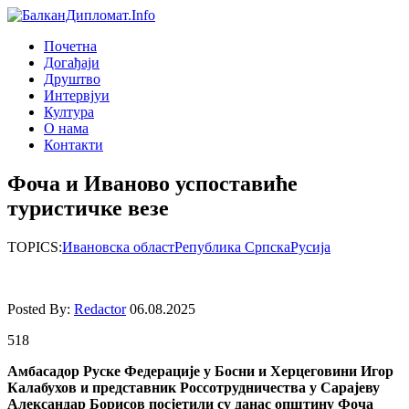
Почетна
Догађаjи
Друштво
Интервjуи
Култура
О нама
Контакти
Фоча и Иваново успоставиће
туристичке везе
TOPICS:
Ивановска област
Република Српска
Русија
Posted By:
Redactor
06.08.2025
518
Амбасадор Руске Федерације у Босни и Херцеговини Игор
Калабухов и представник
Россотрудничества у Сарајеву
Александар Борисов посјетили су данас општину Фоча