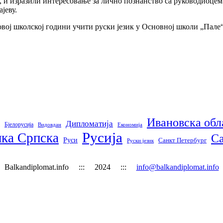
 и изразили интересовање за лично познанство са руководиоцем
јеву.
ој школској години учити руски језик у Основној школи „Пале“
Ивановска обл
Дипломатија
Бјелорусија
Видовдан
Економија
Русија
ка Српска
С
Руси
Санкт Петербург
Руски језик
Balkandiplomat.info ::: 2024 :::
info@balkandiplomat.info