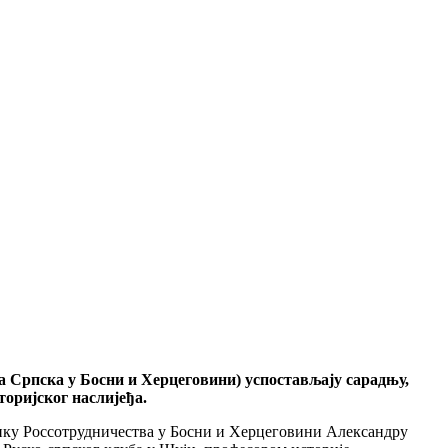
 Српска у Босни и Херцеговини) успостављају сарадњу,
торијског наслијеђа.
ику Россотрудничества у Босни и Херцеговини Александру