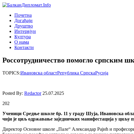
Почетна
Догађаjи
Друштво
Интервjуи
Култура
О нама
Контакти
Россотрудничество помогло српским шк
TOPICS:
Ивановска област
Република Српска
Русија
Posted By:
Redactor
25.07.2025
202
Ученици Средње школе бр. 11 у граду Шуја, Ивановска обла
чији је циљ одржавање заједничких манифестација у циљу п
Директор Основне школе „Пале“ Александар Рајић и професори