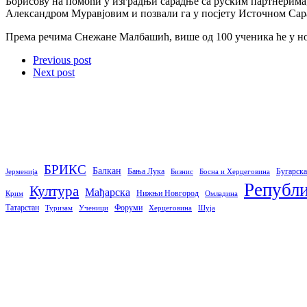
Борисову на помоћи у изградњи сарадње са руским партнерима,
Александром Муравјовим и позвали га у посјету Источном Сара
Према речима Снежане Малбашић, више од 100 ученика ће у нов
Previous post
Next post
БРИКС
Балкан
Бања Лука
Бугарска
Јерменија
Бизнис
Босна и Херцеговина
Републи
Култура
Мађарска
Нижњи Новгород
Крим
Омладина
Татарстан
Форуми
Туризам
Ученици
Херцеговина
Шуја