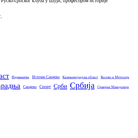
 Руско-српског клуба у Шуји, професором историје
.
аст
Источно Сарајево
Издаваштво
Калињинградска област
Косово и Метохија
Србија
арадња
Срби
Спорт
Сарајево
Сјеверна Македонија