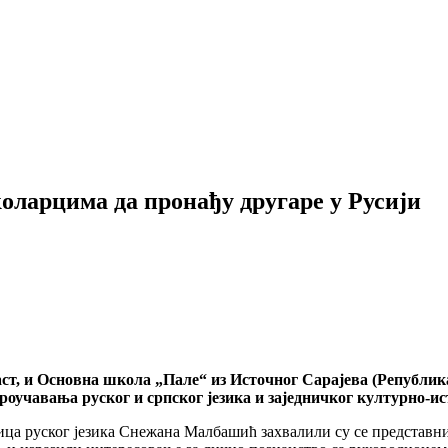
оларцима да пронађу другаре у Русији
ст, и
Основна школа „Пале“ из Источног Сарајева (Република
роучавања руског и српског језика
и заједничког културно-ис
ца руског језика Снежана Малбашић захвалили су се представн