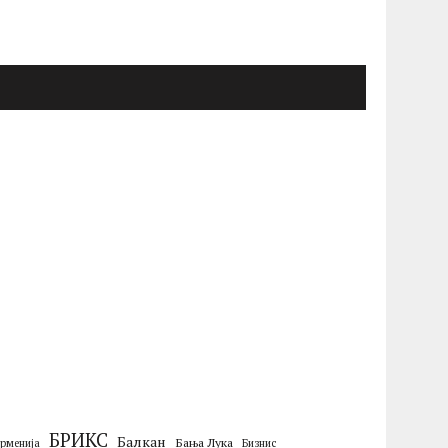
БРИКС
Балкан
Бања Лука
ерменија
Бизнис