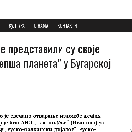
КУЛТУРА
О НАМА
КОНТАКТИ
е представили су своје
епша планета” у Бугарској
но је свечано отварање изложбе дечјих
р је био АНО
„Платно.Уље“ (Иваново) уз
њу
„Руско-балкански дијалог
“, Руско-
Ј