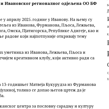
у и Ивановског регионалног
одјељена ОО БФ
Б
у априлу 2025. године у Иванову. На њему су
тељеа из Иванова, Фурманова, Пљоса, Лежњева,
И
а, Омска, Пјатигорска, Републике Адигеје, као и
К
ље радове који најпотпуније откривају тему
их уметника из Иванова, Лежњева, Пљоса и
ечијем креативном клубу, који активно ради са
С
Х
ва 13-годишњег Матвеја Кукурудза из Фурманова
ухиној, толико се допао његов цртеж да је
ба.
канског центра за пословну сарадњу и културу