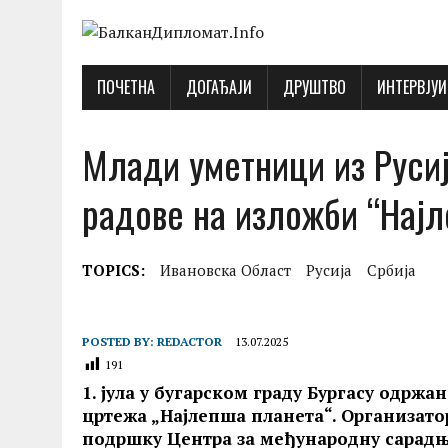
ПОЧЕТНА
ДОГАЂАJИ
ДРУШТВО
ИНТЕРВJУИ
Млади уметници из Русиј
радове на изложби “Најл
TOPICS:
Ивановска Област
Русија
Србија
POSTED BY:
REDACTOR
13.07.2025
191
1. јула у бугарском граду Бургасу одржа
цртежа
„Најлепша планета
“. Организато
подршку Центра за међународну сарад