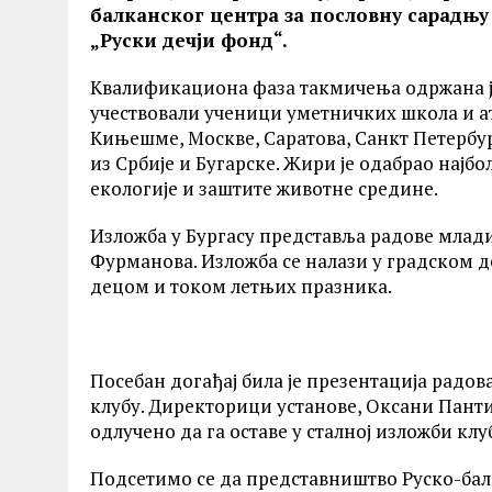
балканског центра за пословну сарадњ
„Руски дечји фонд
“.
Квалификациона фаза такмичења одржана је 
учествовали ученици уметничких школа и а
Кињешме, Москве, Саратова, Санкт Петербург
из Србије и Бугарске. Жири је одабрао најбо
екологије и заштите животне средине.
Изложба у Бургасу представља радове млад
Фурманова. Изложба се налази у градском д
децом и током летњих празника.
Посебан догађај била је презентација радо
клубу. Директорици установе, Оксани Пантиј
одлучено да га оставе у сталној изложби клу
Подсетимо се да представништво Руско-бал