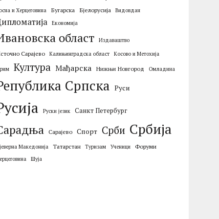
Бугарска
Бјелорусија
осна и Херцеговина
Видовдан
Дипломатија
Економија
Ивановска област
Издаваштво
сточно Сарајево
Калињинградска област
Косово и Метохија
Култура
Мађарска
Нижњи Новгород
рим
Омладина
Република Српска
Руси
Русија
Санкт Петербург
Руски језик
Србија
Сарадња
Срби
Спорт
Сарајево
Татарстан
Форуми
јеверна Македонија
Туризам
Ученици
ерцеговина
Шуја