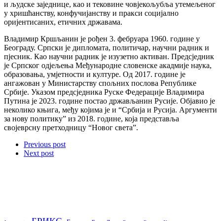
и људске заједнице, као и тековине човјекољубља утемељеног
у хришћанству, конфучијанству и пракси социјално
оријентисаних, етичних државама.
Владимир Кршљанин је рођен 3. фебруара 1960. године у
Београду. Српски је дипломата, политичар, научни радник и
пјесник. Као научни радник је изузетно активан. Предсједник
је Српског одјељења Међународне словенске акадмије наука,
образовања, умјетности и културе. Од 2017. године је
ангажован у Министарству спољних послова Републике
Србије. Указом предсједника Руске Федерације Владимира
Путина је 2023. године постао држављанин Русије. Објавио је
неколико књига, међу којима је и “Србија и Русија. Аргументи
за нову политику” из 2018. године, која представља
својеврсну претходницу “Новог света”.
Previous post
Next post