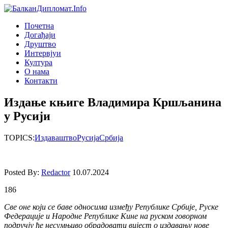
Почетна
Догађаjи
Друштво
Интервjуи
Култура
О нама
Контакти
Издање књиге Владимира Кршљанина
у Русији
TOPICS:
Издаваштво
Русија
Србија
Posted By:
Redactor
10.07.2024
186
Све оне који се баве односима између Републике Србије, Руске
Федерације и Народне Републике Кине на руском говорном
подручју ће несумњиво обрадовати вијест о издавању нове