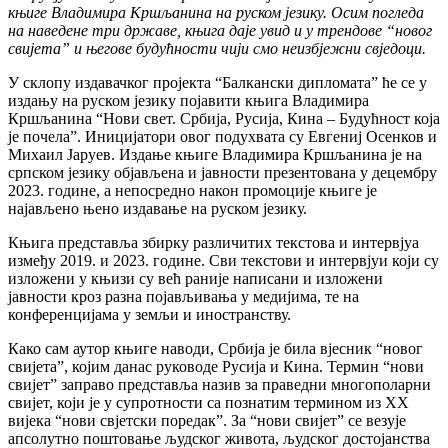
књиге Владимира Кршљанина на руском језику. Осим погледа
на наведене три државе, књига даје увид и у трендове “новог
свијета” и његове будућности чији смо неизбјежни свједоци.
У склопу издавачког пројекта “Балкански дипломата” ће се у
издању на руском језику појавити књига Владимира
Кршљанина “Нови свет. Србија, Русија, Кина – Будућност која
је почела”. Иницијатори овог подухвата су Евгениј Осенков и
Михаил Јаруев. Издање књиге Владимира Кршљанина је на
српском језику објављена и јавности презентована у децембру
2023. године, а непосредно након промоције књиге је
најављено њено издавање на руском језику.
Књига представља збирку различитих текстова и интервјуа
између 2019. и 2023. године. Сви текстови и интервјуи који су
изложени у књизи су већ раније написани и изложени
јавности кроз разна појављивања у медијима, те на
конференцијама у земљи и иностранству.
Како сам аутор књиге наводи, Србија је била вјесник “новог
свијета”, којим данас руководе Русија и Кина. Термин “нови
свијет” заправо представља назив за праведни многополарни
свијет, који је у супротности са познатим термином из XX
вијека “нови свјетски поредак”. За “нови свијет” се везује
апсолутно поштовање људског живота, људског достојанства