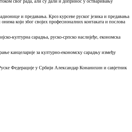
током свог рада, али су дали и допринос у остваривању
радионице и предавања. Кроз курсеве руског језика и предавања
 онима који због својих професионалних контаката и послова
ијско-културна сарадња, руско-српско наслијеђе, економска
варање канцеларије за културно-економску сарадњу између
Руске Федерације у Србији Александар Конанихин и савјетник