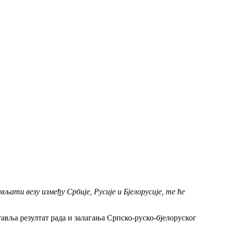
вљати везу између Србије, Русије и Бјелорусије, те ће
тавља резултат рада и залагања Српско-руско-бјелоруског