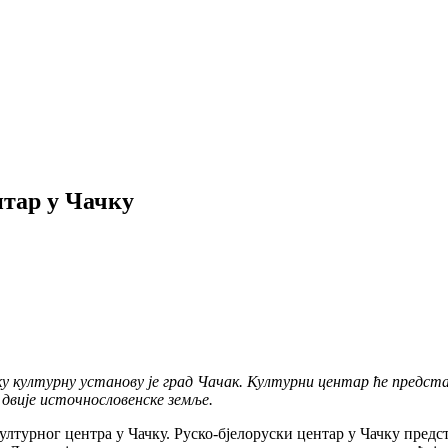
нтар у Чачку
ску културну установу је град Чачак. Културни центар ће предста
 двије источнословенске земље.
ултурног центра у Чачку. Руско-бјелоруски центар у Чачку предс