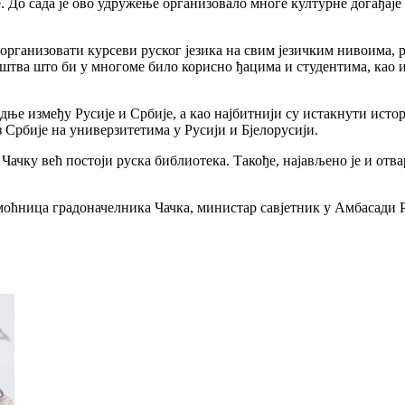
 До сада је ово удружење организовало многе културне догађаје 
 организовати курсеви руског језика на свим језичким нивоима, 
уштва што би у многоме било корисно ђацима и студентима, као и
ње између Русије и Србије, а као најбитнији су истакнути истор
 Србије на универзитетима у Русији и Бјелорусији.
у Чачку већ постоји руска библиотека. Такође, најављено је и от
оћница градоначелника Чачка, министар савјетник у Амбасади 