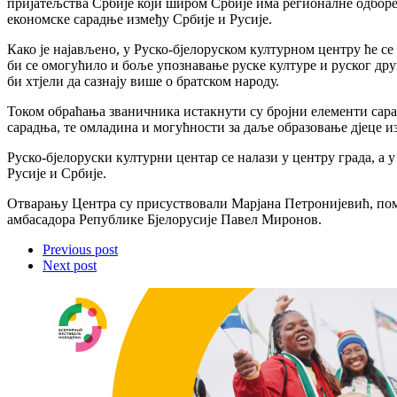
пријатељства Србије који широм Србије има регионалне одборе.
економске сарадње између Србије и Русије.
Како је најављено, у Руско-бјелоруском културном центру ће се
би се омогућило и боље упознавање руске културе и руског др
би хтјели да сазнају више о братском народу.
Током обраћања званичника истакнути су бројни елементи сарад
сарадња, те омладина и могућности за даље образовање дјеце из
Руско-бјелоруски културни центар се налази у центру града, а 
Русије и Србије.
Отварању Центра су присуствовали Марјана Петронијевић, пом
амбасадора Републике Бјелорусије Павел Миронов.
Previous post
Next post