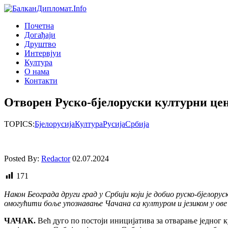
Почетна
Догађаjи
Друштво
Интервjуи
Култура
О нама
Контакти
Отворен Руско-бјелоруски културни це
TOPICS:
Бјелорусија
Култура
Русија
Србија
Posted By:
Redactor
02.07.2024
171
Након Београда други град у Србији који је добио руско-бјелору
омогућити боље упознавање Чачана са културом и језиком у ове
ЧАЧАК.
Већ дуго по постоји иницијатива за отварање једног к